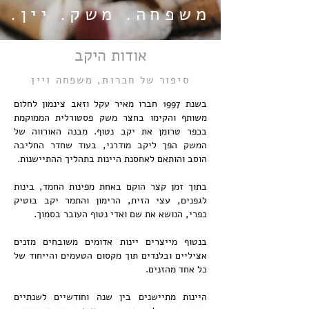
משפחה. משק. יין.
אודות היקב
סיפור של חברות, משפחה ויין
בשנת 1997 חברו מאיר עקל וזאב צינמון לחלום
משותף והקימו בחצר משק פסטורלית הממוקמת
בכפר טרומן את יקב נטוף. מבנה האורווה של
המשק הפך ליקב מודרני, בעוד שחדר החליבה
הוסב והותאם לאחסנת היינות בתהליך ההתיישנות.
בתוך זמן קצר הוקם באחת מפינות החמד, בינות
לגפנים, עצי הזית, הרימון והתמר יקב בוטיק
כפרי, הנושא את שם ואדי נטוף העובר בסמוך.
בנטוף מייצרים יינות אדומים משובחים מזנים
אציליים ובלנדים תוך מקסום הטעמים והייחוד של
כל אחד מהזנים.
היינות מתיישנים בין שנה וחודשיים לשנתיים