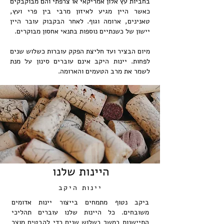
בחביות עץ אלון אמריקאי או צרפתי והם מבוקבקים
כאשר היין מגיע לאיזון מרבי בין פרי ועץ,
טאנינים, ארומה וגוף. לאחר הבקבוק עובר היין
יישון של כשנתיים נוספות בתנאי אחסון מבוקרים.
מיום הבציר ועד חליצת הפקק עוברות כשלוש שנים
לפחות. יינות היקב אינם עוברים סינון על מנת
לשמר את מרב הטעמים והארומה.
היינות שלנו
יינות היקב
ביקב נטוף מתמחים בייצור יינות אדומים
משובחים. כל היינות שלנו עוברים תהליכי
התיישנות במשך כשלוש שנים כדי להבטיח מוצר