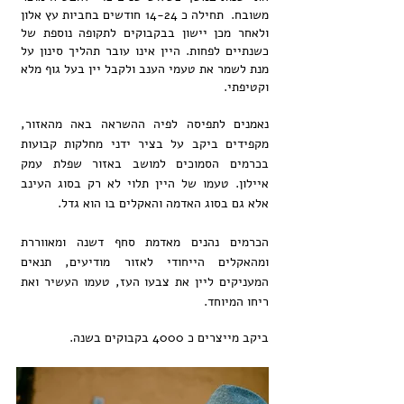
משובח. תחילה כ 14-24 חודשים בחביות עץ אלון
ולאחר מכן יישון בבקבוקים לתקופה נוספת של
כשנתיים לפחות. היין אינו עובר תהליך סינון על
מנת לשמר את טעמי הענב ולקבל יין בעל גוף מלא
וקטיפתי.
נאמנים לתפיסה לפיה ההשראה באה מהאזור,
מקפידים ביקב על בציר ידני מחלקות קבועות
בכרמים הסמוכים למושב באזור שפלת עמק
איילון. טעמו של היין תלוי לא רק בסוג העינב
אלא גם בסוג האדמה והאקלים בו הוא גדל.
הכרמים נהנים מאדמת סחף דשנה ומאווררת
ומהאקלים הייחודי לאזור מודיעים, תנאים
המעניקים ליין את צבעו העז, טעמו העשיר ואת
ריחו המיוחד.
ביקב מייצרים כ 4000 בקבוקים בשנה.