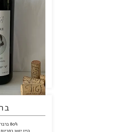
בר
80% ברברה, 20% מרלו.
היין יושן בחביות עץ במ