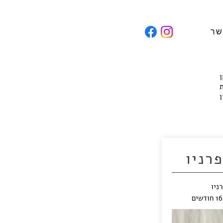
שר
ן
ת
ן
רניו