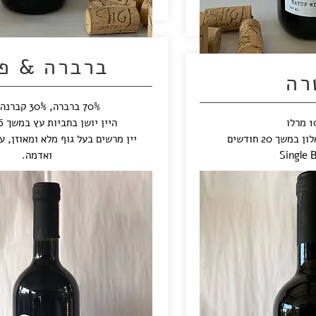
ברברה & פ
רה
70% ברברה, 30% קברנה פרנק.
לו
היין יושן בחביות עץ במשך 16 חודשים.
שך 20 חודשים
יין מרשים בעל גוף מלא ומאוזן, ע
Single B
ואדמה.