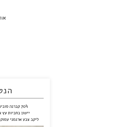
אוד
הנט
70% קברנה סוביניון, 30% פטיט סירה
יישון בחביות עץ אלון ב
ליקב צבע ארגמני עמוק 