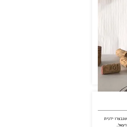
בי שיראז שנבצרו ידנית
רעאל.