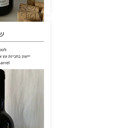
ש
100% מר
יישון בחביות עץ אלון במ
arrel